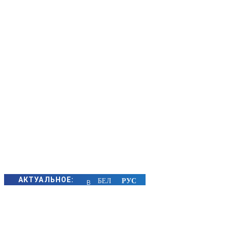
АКТУАЛЬНОЕ:
В
Борисове
на реке
Березина