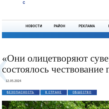
A
29.3
C
спасли
Четверг, 6 августа
БОРИСОВ
тонущего
подростка
НОВОСТИ
РАЙОН
РЕКЛАМА
«
ОБЩЕСТВО
ПРОИСШЕСТВИЯ
ПРЕЗИДЕНТ
«Они олицетворяют суве
состоялось чествование
12.05.2024
БЕЗОПАСНОСТЬ
В СТРАНЕ
ОБЩЕСТВО