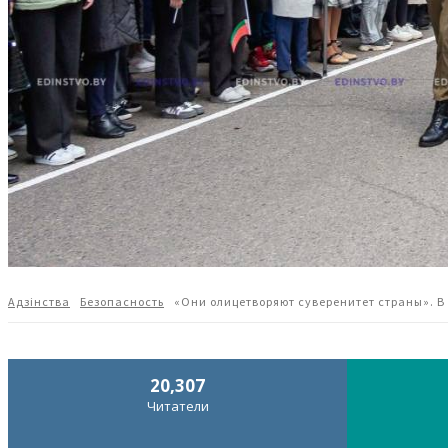
Адзiнства
Безопасность
«Они олицетворяют суверенитет страны». В
20,307
Читатели