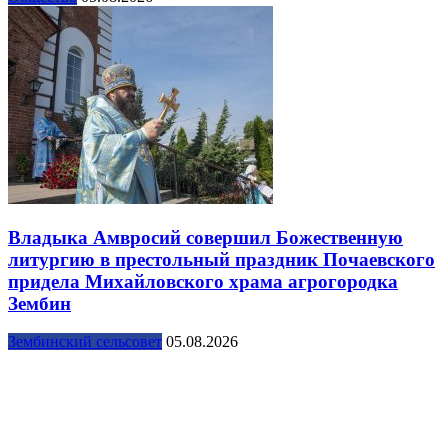
Владыка Амвросий совершил Божественную
литургию в престольный праздник Почаевского
придела Михайловского храма агрогородка
Зембин
Зембинский сельсовет
05.08.2026