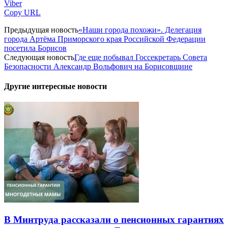
Viber
Copy URL
Предыдущая новость
«Наши города похожи». Делегация
города Артёма Приморского края Российской Федерации
посетила Борисов
Следующая новость
Где еще побывал Госсекретарь Совета
Безопасности Александр Вольфович на Борисовщине
Другие интересные новости
В Минтруда рассказали о пенсионных гарантиях