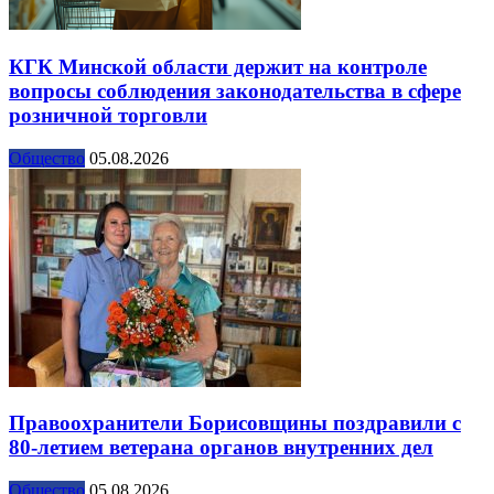
КГК Минской области держит на контроле
вопросы соблюдения законодательства в сфере
розничной торговли
Общество
05.08.2026
Правоохранители Борисовщины поздравили с
80-летием ветерана органов внутренних дел
Общество
05.08.2026