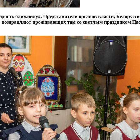
дость ближнему». Представители органов власти, Белорусс
 поздравляют проживающих там со светлым праздником Пасх