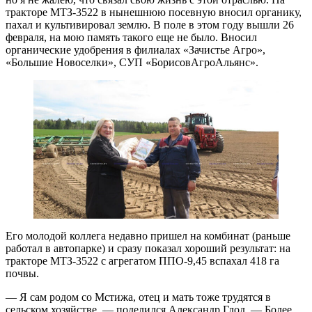
тракторе МТЗ-3522 в нынешнюю посевную вносил органику,
пахал и культивировал землю. В поле в этом году вышли 26
февраля, на мою память такого еще не было. Вносил
органические удобрения в филиалах «Зачистье Агро»,
«Большие Новоселки», СУП «БорисовАгроАльянс».
Его молодой коллега недавно пришел на комбинат (раньше
работал в автопарке) и сразу показал хороший результат: на
тракторе МТЗ-3522 с агрегатом ППО-9,45 вспахал 418 га
почвы.
— Я сам родом со Мстижа, отец и мать тоже трудятся в
сельском хозяйстве, — поделился Александр Глод. — Более