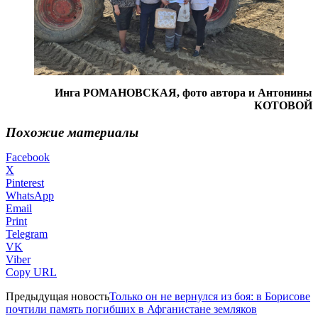
Инга РОМАНОВСКАЯ, фото автора и Антонины
КОТОВОЙ
Похожие материалы
Facebook
X
Pinterest
WhatsApp
Email
Print
Telegram
VK
Viber
Copy URL
Предыдущая новость
Только он не вернулся из боя: в Борисове
почтили память погибших в Афганистане земляков