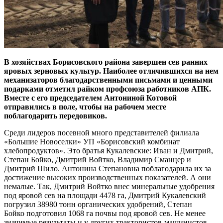
В хозяйствах Борисовского района завершен сев ранних
яровых зерновых культур. Наиболее отличившихся на нем
механизаторов благодарственными письмами и ценными
подарками отметил райком профсоюза работников АПК.
Вместе с его председателем Антониной Котовой
отправились в поле, чтобы на рабочем месте
поблагодарить передовиков.
Среди лидеров посевной много представителей филиала
«Большие Новоселки» УП «Борисовский комбинат
хлебопродуктов». Это братья Кукалевские: Иван и Дмитрий,
Степан Бойко, Дмитрий Войтко, Владимир Сманцер и
Дмитрий Шило. Антонина Степановна поблагодарила их за
достижение высоких производственных показателей. А они
немалые. Так, Дмитрий Войтко внес минеральные удобрения
под яровой сев на площади 4478 га, Дмитрий Кукалевский
погрузил 38980 тонн органических удобрений, Степан
Бойко подготовил 1068 га почвы под яровой сев. Не менее
значимые результаты и у других трактористов-машинистов.