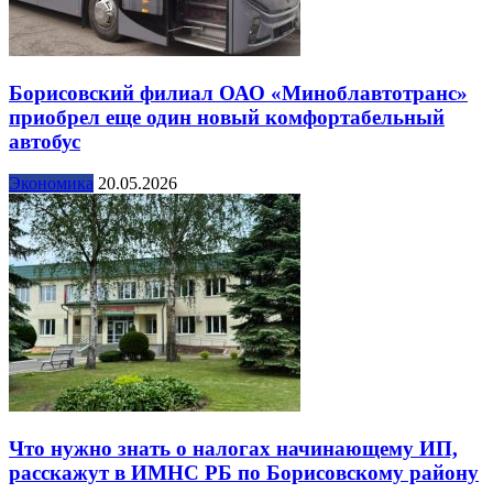
Борисовский филиал ОАО «Миноблавтотранс»
приобрел еще один новый комфортабельный
автобус
Экономика
20.05.2026
Что нужно знать о налогах начинающему ИП,
расскажут в ИМНС РБ по Борисовскому району