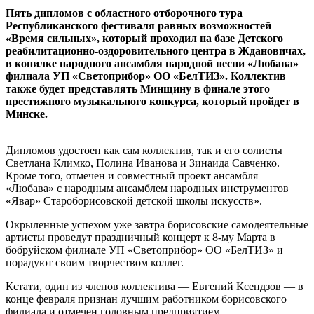
Пять дипломов с областного отборочного тура
Республиканского фестиваля равных возможностей
«Время сильных», который проходил на базе Детского
реабилитационно-оздоровительного центра в Ждановичах,
в копилке народного ансамбля народной песни «Любава»
филиала УП «Светоприбор» ОО «БелТИЗ». Коллектив
также будет представлять Минщину в финале этого
престижного музыкального конкурса, который пройдет в
Минске.
Дипломов удостоен как сам коллектив, так и его солисты
Светлана Климко, Полина Иванова и Зинаида Савченко.
Кроме того, отмечен и совместный проект ансамбля
«Любава» с народным ансамблем народных инструментов
«Явар» Староборисовской детской школы искусств».
Окрыленные успехом уже завтра борисовские самодеятельные
артисты проведут праздничный концерт к 8-му Марта в
бобруйском филиале УП «Светоприбор» ОО «БелТИЗ» и
порадуют своим творчеством коллег.
Кстати, один из членов коллектива — Евгений Ксендзов — в
конце февраля признан лучшим работником борисовского
филиала и отмечен головным предприятием.