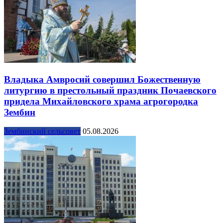
Владыка Амвросий совершил Божественную
литургию в престольный праздник Почаевского
придела Михайловского храма агрогородка
Зембин
Зембинский сельсовет
05.08.2026