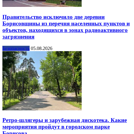
Правительство исключило две деревни
Борисовщины из перечня населенных пунктов и
объектов, находящихся в зонах радиоактивного
загрязнения
Безопасность
05.08.2026
Ретро-шлягеры и зарубежная дискотека. Какие
мероприятия пройдут в городском парке
Борисова