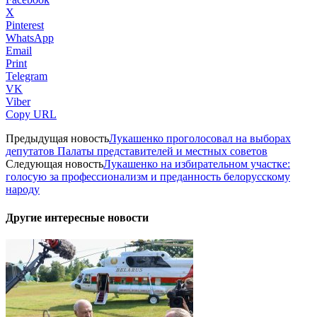
X
Pinterest
WhatsApp
Email
Print
Telegram
VK
Viber
Copy URL
Предыдущая новость
Лукашенко проголосовал на выборах
депутатов Палаты представителей и местных советов
Следующая новость
Лукашенко на избирательном участке:
голосую за профессионализм и преданность белорусскому
народу
Другие интересные новости