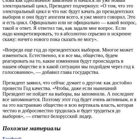
слова как однозначное заявление и начался ли уже новый
электоральный цикл, Президент подчеркнул: «О том, что это
электоральный цикл и что нас будут качать до президентских
выборов и они будут апогеем всего, я уже много говорил. Это
и есть цикл. Официально или не официально — какой вопрос,
такой и ответ. Я ответил так, как задали мне вопрос. Если
надо конкретизировать, то я абсолютно серьезно и искренне
скажу: ничего нового пока сказать не могу».
«Впереди еще год до президентских выборов. Многое может
измениться. Естественно, я и все мы, общество, будем
реагировать на то, какие изменения будут происходить в
нашем обществе и в какой ситуации мы подойдем через год к
голосованию», — добавил глава государства.
Президент заявил, что сейчас думает о другом: как достойно
провести Год качества. «Чтобы, даже если нынешний
Президент не пойдет на выборы, вы запомнили. А последнее
все запоминается. Поэтому этот год будет очень активным, и я
на это настраиваю общество и всю вертикаль власть, которая
честно и добросовестно трудилась и будет трудиться до
выборов», — отметил белорусский лидер.
Похожие материалы
Facebook