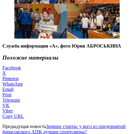
Служба информации «А», фото Юрия АБРОСЬКИНА
Похожие материалы
Facebook
X
Pinterest
WhatsApp
Email
Print
Telegram
VK
Viber
Copy URL
Предыдущая новость
Зимние старты: у кого из предприятий
борисовского АПК лучшие спортсмены?