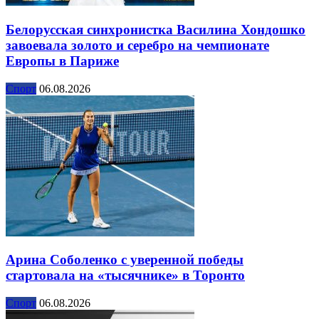
Белорусская синхронистка Василина Хондошко
завоевала золото и серебро на чемпионате
Европы в Париже
Спорт
06.08.2026
Арина Соболенко с уверенной победы
стартовала на «тысячнике» в Торонто
Спорт
06.08.2026