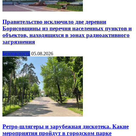
Правительство исключило две деревни
Борисовщины из перечня населенных пунктов и
объектов, находящихся в зонах радиоактивного
загрязнения
Безопасность
05.08.2026
Ретро-шлягеры и зарубежная дискотека. Какие
мероприятия пройдут в городском парке