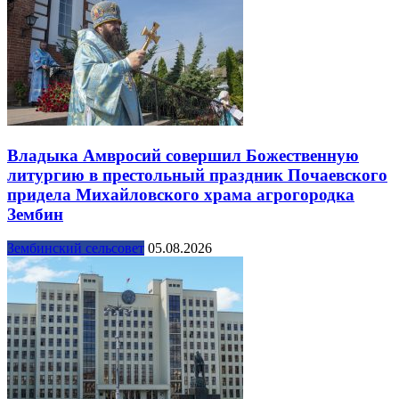
Владыка Амвросий совершил Божественную
литургию в престольный праздник Почаевского
придела Михайловского храма агрогородка
Зембин
Зембинский сельсовет
05.08.2026