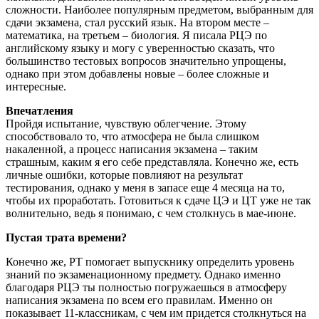
сложности. Наиболее популярным предметом, выбранным для
сдачи экзамена, стал русский язык. На втором месте –
математика, на третьем – биология. Я писала РЦЭ по
английскому языку и могу с уверенностью сказать, что
большинство тестовых вопросов значительно упрощены,
однако при этом добавлены новые – более сложные и
интересные.
Впечатления
Пройдя испытание, чувствую облегчение. Этому
способствовало то, что атмосфера не была слишком
накаленной, а процесс написания экзамена – таким
страшным, каким я его себе представляла. Конечно же, есть
личные ошибки, которые повлияют на результат
тестирования, однако у меня в запасе еще 4 месяца на то,
чтобы их проработать. Готовиться к сдаче ЦЭ и ЦТ уже не так
волнительно, ведь я понимаю, с чем столкнусь в мае-июне.
Пустая трата времени?
Конечно же, РТ помогает выпускнику определить уровень
знаний по экзаменационному предмету. Однако именно
благодаря РЦЭ ты полностью погружаешься в атмосферу
написания экзамена по всем его правилам. Именно он
показывает 11-классникам, с чем им придется столкнуться на