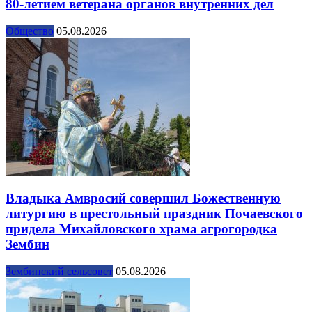
80-летием ветерана органов внутренних дел
Общество
05.08.2026
Владыка Амвросий совершил Божественную
литургию в престольный праздник Почаевского
придела Михайловского храма агрогородка
Зембин
Зембинский сельсовет
05.08.2026