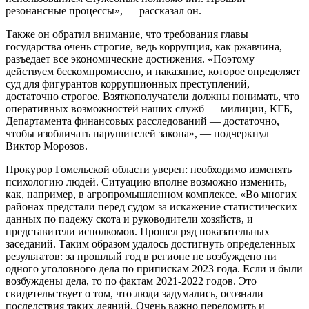
резонансные процессы», — рассказал он.
Также он обратил внимание, что требования главы
государства очень строгие, ведь коррупция, как ржавчина,
разъедает все экономические достижения. «Поэтому
действуем бескомпромиссно, и наказание, которое определяет
суд для фигурантов коррупционных преступлений,
достаточно строгое. Взяткополучатели должны понимать, что
оперативных возможностей наших служб — милиции, КГБ,
Департамента финансовых расследований — достаточно,
чтобы изобличать нарушителей закона», — подчеркнул
Виктор Морозов.
Прокурор Гомельской области уверен: необходимо изменять
психологию людей. Ситуацию вполне возможно изменить,
как, например, в агропромышленном комплексе. «Во многих
районах предстали перед судом за искажение статистических
данных по падежу скота и руководители хозяйств, и
представители исполкомов. Прошел ряд показательных
заседаний. Таким образом удалось достигнуть определенных
результатов: за прошлый год в регионе не возбуждено ни
одного уголовного дела по припискам 2023 года. Если и были
возбуждены дела, то по фактам 2021-2022 годов. Это
свидетельствует о том, что люди задумались, осознали
последствия таких деяний. Очень важно переломить и