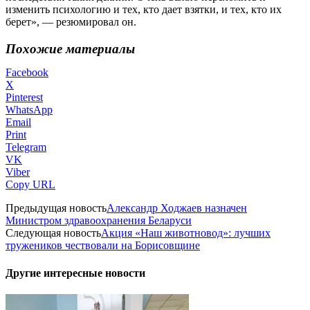
изменить психологию и тех, кто дает взятки, и тех, кто их
берет», — резюмировал он.
Похожие материалы
Facebook
X
Pinterest
WhatsApp
Email
Print
Telegram
VK
Viber
Copy URL
Предыдущая новость
Александр Ходжаев назначен
Министром здравоохранения Беларуси
Следующая новость
Акция «Наш животновод»: лучших
тружеников чествовали на Борисовщине
Другие интересные новости