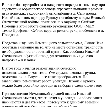
В плане благоустройства и наведения порядка в этом году при
содействии Борисовского завода агрегатов выполнен ремонт
двух воинских захоронений на кладбище в д. Селитренка.
Новый памятник офицеру Рудику, погибшему в годы Великой
Отечественной войны, появился на кладбище в Стайках.
Помощь в этой работе оказало руководство ООО «МДФ
Техно Профиль». Сейчас ведется реконструкция обелиска в д.
Погодица.
Подъехав к зданию Неманицкого сельисполкома, Лилия Чеча
обратила внимание на то, что на месте остановки транспорта
не оборудован остановочный пункт. Как сообщил Николай
Степанович, обустройство двух остановочных пунктов
напротив – в планах.
В этом году начался ремонт здания сельского
исполнительного комитета. Уже сделана входная группа,
отмостка, окна. Внутри все тоже преображается. По
завершении ремонтных работ, убежден Николай Крючек,
можно будет достойно проводить выборы в следующем году.
При посещении Неманицкой средней школы Николай
Степанович отметил, что занятия в учреждении образования
начинаются в девять часов, потому что к данному времени
маршрутный автобус привозит детей из Стаек.