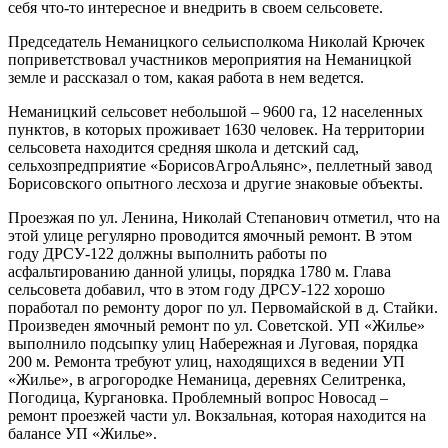
себя что-то интересное и внедрить в своем сельсовете.
Председатель Неманицкого сельисполкома Николай Крючек
поприветствовал участников мероприятия на Неманицкой
земле и рассказал о том, какая работа в нем ведется.
Неманицкий сельсовет небольшой – 9600 га, 12 населенных
пунктов, в которых проживает 1630 человек. На территории
сельсовета находится средняя школа и детский сад,
сельхозпредприятие «БорисовАгроАльянс», пеллетный завод
Борисовского опытного лесхоза и другие знаковые объекты.
Проезжая по ул. Ленина, Николай Степанович отметил, что на
этой улице регулярно проводится ямочный ремонт. В этом
году ДРСУ-122 должны выполнить работы по
асфальтированию данной улицы, порядка 1780 м. Глава
сельсовета добавил, что в этом году ДРСУ-122 хорошо
поработал по ремонту дорог по ул. Первомайской в д. Стайки.
Произведен ямочный ремонт по ул. Советской. УП «Жилье»
выполнило подсыпку улиц Набережная и Луговая, порядка
200 м. Ремонта требуют улиц, находящихся в ведении УП
«Жилье», в агрогородке Неманица, деревнях Селитренка,
Погодица, Кургановка. Проблемный вопрос Новосад –
ремонт проезжей части ул. Вокзальная, которая находится на
балансе УП «Жилье».