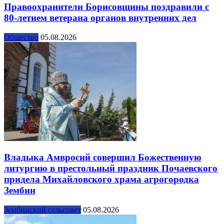
Правоохранители Борисовщины поздравили с
80-летием ветерана органов внутренних дел
Общество
05.08.2026
Владыка Амвросий совершил Божественную
литургию в престольный праздник Почаевского
придела Михайловского храма агрогородка
Зембин
Зембинский сельсовет
05.08.2026