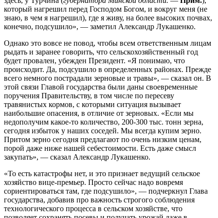
здесь, у Турчина (
губернатора Минской области.
—
Прим.
),
который нагрешил перед Господом Богом, и вокруг меня (не
знаю, в чем я нагрешил), где я живу, на более высоких почвах,
конечно, подсушило», — заметил Александр Лукашенко.
Однако это вовсе не повод, чтобы всем ответственным лицам
рыдать и заранее говорить, что сельскохозяйственный год
будет провален, убежден Президент. «Я понимаю, что
происходит. Да, подсушило в определенных районах. Прежде
всего немного пострадали зерновые и травы», — сказал он. В
этой связи Главой государства были даны своевременные
поручения Правительству, в том числе по пересеву
травянистых кормов, с которыми ситуация вызывает
наибольшие опасения, в отличие от зерновых. «Если мы
недополучим какое-то количество, 200-300 тыс. тонн зерна,
сегодня избыток у наших соседей. Мы всегда купим зерно.
Притом зерно сегодня предлагают по очень низким ценам,
порой даже ниже нашей себестоимости. Есть даже смысл
закупать», — сказал Александр Лукашенко.
«То есть катастрофы нет, и это признает ведущий сельское
хозяйство вице-премьер. Просто сейчас надо вовремя
сориентироваться там, где подсушило», — подчеркнул Глава
государства, добавив про важность строгого соблюдения
технологического процесса в сельском хозяйстве, что
позволяет сохранять посевы и получать урожай даже в