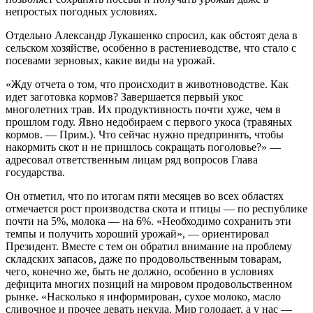
непростых погодных условиях.
Отдельно Александр Лукашенко спросил, как обстоят дела в
сельском хозяйстве, особенно в растениеводстве, что стало с
посевами зерновых, какие виды на урожай.
«Жду отчета о том, что происходит в животноводстве. Как
идет заготовка кормов? Завершается первый укос
многолетних трав. Их продуктивность почти хуже, чем в
прошлом году. Явно недобираем с первого укоса (травяных
кормов. — Прим.). Что сейчас нужно предпринять, чтобы
накормить скот и не пришлось сокращать поголовье?» —
адресовал ответственным лицам ряд вопросов Глава
государства.
Он отметил, что по итогам пяти месяцев во всех областях
отмечается рост производства скота и птицы — по республике
почти на 5%, молока — на 6%. «Необходимо сохранить эти
темпы и получить хороший урожай», — ориентировал
Президент. Вместе с тем он обратил внимание на проблему
складских запасов, даже по продовольственным товарам,
чего, конечно же, быть не должно, особенно в условиях
дефицита многих позиций на мировом продовольственном
рынке. «Насколько я информирован, сухое молоко, масло
сливочное и прочее девать некуда. Мир голодает, а у нас —