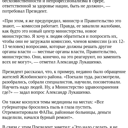
бесхозяйственности и непрофессионализма в сфере,
ответственной за здоровье нации, быть не должно», —
потребовал Президент.
«При этом, я же предупредил, министр и Правительство это
знают, — комиссия работает. Правда, ее завалили жалобами,
как будто это новый центр министерства, новое
министерство. Я хочу к людям обратиться и попросить их,
чтобы они не загружали комиссию, членов комиссии (а их 12-
13 человек) вопросами, которые должны решать другие
органы власти — местные органы власти, Правительство,
министерство. Они, конечно, на это реагируют, но заменить
всех не могут», — отметил Александр Лукашенко.
Президент рассказал, что, к примеру, недавно было обращение
жителей Жлобинского района. «Поехали туда, рассмотрели,
разобрались, собрали специалистов, научили, посоветовали.
Научить надо людей. Ну, а Министерство здравоохранения
где?» — задал вопрос Александр Лукашенко.
Он также коснулся темы медицины на местах: «Все
губернаторы бросились пыль в глаза пустить.
Отремонтировали ФАПы, районные больницы, деньги
выделили, начался бурный ремонт».
В связи с этим Президент заметил: «Это надо сделать, я не