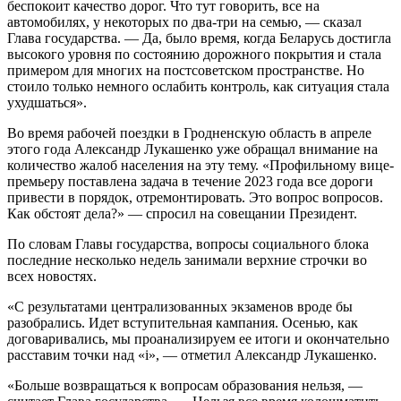
беспокоит качество дорог. Что тут говорить, все на
автомобилях, у некоторых по два-три на семью, — сказал
Глава государства. — Да, было время, когда Беларусь достигла
высокого уровня по состоянию дорожного покрытия и стала
примером для многих на постсоветском пространстве. Но
стоило только немного ослабить контроль, как ситуация стала
ухудшаться».
Во время рабочей поездки в Гродненскую область в апреле
этого года Александр Лукашенко уже обращал внимание на
количество жалоб населения на эту тему. «Профильному вице-
премьеру поставлена задача в течение 2023 года все дороги
привести в порядок, отремонтировать. Это вопрос вопросов.
Как обстоят дела?» — спросил на совещании Президент.
По словам Главы государства, вопросы социального блока
последние несколько недель занимали верхние строчки во
всех новостях.
«С результатами централизованных экзаменов вроде бы
разобрались. Идет вступительная кампания. Осенью, как
договаривались, мы проанализируем ее итоги и окончательно
расставим точки над «і», — отметил Александр Лукашенко.
«Больше возвращаться к вопросам образования нельзя, —