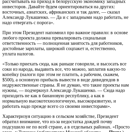
рассчитывать на приход в белорусскую экономику западных
инвесторов. Давайте будем ориентироваться на других:
восточных, азиатских, африканских и так далее, — сказал
Александр Лукашенко. — Да и с западными надо работать, не
надо отвергать с порога».
При этом Президент напомнил про важное правило: в основе
любого проекта должна превалировать социальная
ответственность — полноценная занятость для работников,
достойные зарплаты, широкий соцпакет и, естественно,
уплата налогов.
«Только приехать сюда, как раньше говорили, и высосать все
соки из народа, выдавить все, что можно, заплатив какую-то
копейку (налоги при этом не платить, а рабочим, скажем,
$500), а основную прибыль вывести в виде дивидендов в
недружественные страны. Я не думаю, что такие проекты нам
нужны, — подчеркнул Александр Лукашенко. — Сюда надо
приходить не как в банановую республику, а как в
нормальную высокотехнологичную, высокоразвитую, и
работать надо прежде всего со своими инвесторами».
Характеризуя ситуацию в сельском хозяйстве, Президент
обратил внимание, что из-за недостатка дождей почву
подсушило не по всей стране, а в отдельных районах. «Просто