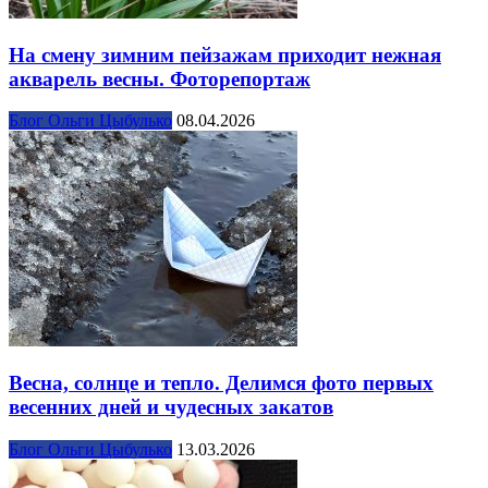
На смену зимним пейзажам приходит нежная
акварель весны. Фоторепортаж
Блог Ольги Цыбулько
08.04.2026
Весна, солнце и тепло. Делимся фото первых
весенних дней и чудесных закатов
Блог Ольги Цыбулько
13.03.2026