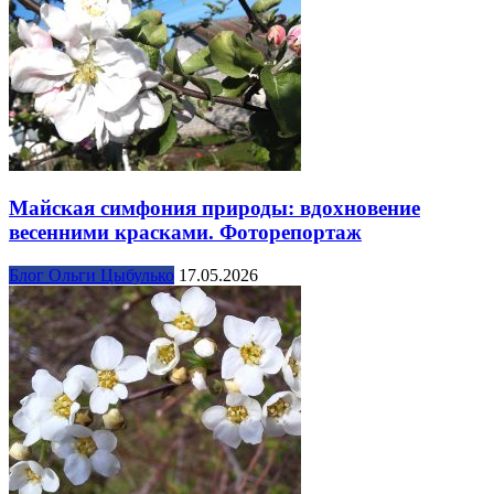
Майская симфония природы: вдохновение
весенними красками. Фоторепортаж
Блог Ольги Цыбулько
17.05.2026