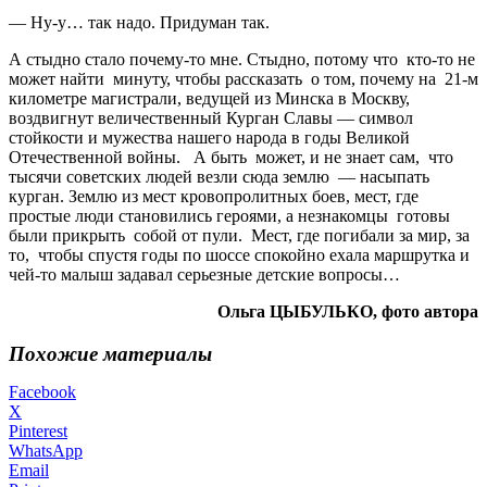
— Ну-у… так надо. Придуман так.
А стыдно стало почему-то мне. Стыдно, потому что кто-то не
может найти минуту, чтобы рассказать о том, почему на 21-м
километре магистрали, ведущей из Минска в Москву,
воздвигнут величественный Курган Славы — символ
стойкости и мужества нашего народа в годы Великой
Отечественной войны. А быть может, и не знает сам, что
тысячи советских людей везли сюда землю — насыпать
курган. Землю из мест кровопролитных боев, мест, где
простые люди становились героями, а незнакомцы готовы
были прикрыть собой от пули. Мест, где погибали за мир, за
то, чтобы спустя годы по шоссе спокойно ехала маршрутка и
чей-то малыш задавал серьезные детские вопросы…
Ольга ЦЫБУЛЬКО, фото автора
Похожие материалы
Facebook
X
Pinterest
WhatsApp
Email