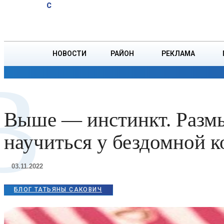
A
14.7
C
пернатую
Суббота, 8 августа
БОРИСОВ
дичь
открылся
в
НОВОСТИ
РАЙОН
РЕКЛАМА
Беларуси
В
ОБЩЕСТВО
ПРОИСШЕСТВИЯ
ПРЕЗИДЕНТ
Выше — инстинкт. Размы
научиться у бездомной 
03.11.2022
БЛОГ ТАТЬЯНЫ САКОВИЧ