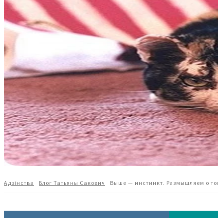
Адзiнства
Блог Татьяны Сакович
Выше — инстинкт. Размышляем о то