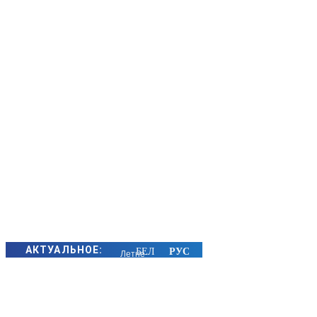
АКТУАЛЬНОЕ:
Летне-
осенний
сезон
охоты на