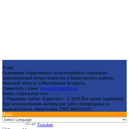
О нас
Освещение общественно-политической и социально-
экономической жизни Борисова и Борисовского района,
Минской области и Республики Беларусь.
Свяжитесь с нами:
novosti@edinstvo.by
Наши социальные сети
© Редакция газеты «Единство». © 2026 Все права защищены.
При использовании материалов сайта гиперссылка на
первоисточник обязательна. УНП 600101822
Язык
Powered by
Translate