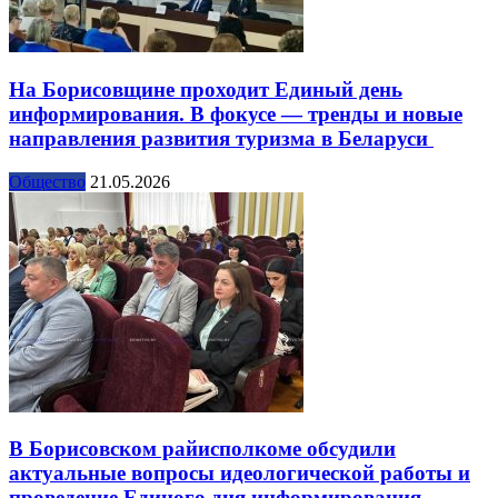
На Борисовщине проходит Единый день
информирования. В фокусе — тренды и новые
направления развития туризма в Беларуси
Общество
21.05.2026
В Борисовском райисполкоме обсудили
актуальные вопросы идеологической работы и
проведение Единого дня информирования