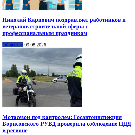
Николай Карпович поздравляет работников и
ветеранов строительной сферы с
профессиональным праздником
Общество
09.08.2026
Мотосезон под контролем: Госавтоинспекция
Борисовского РУВД проверила соблюдение ПДД
в регионе