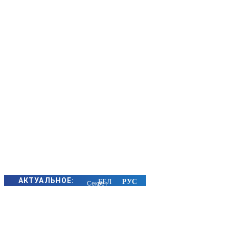
АКТУАЛЬНОЕ:
Секрет
семейного
счастья
золотых