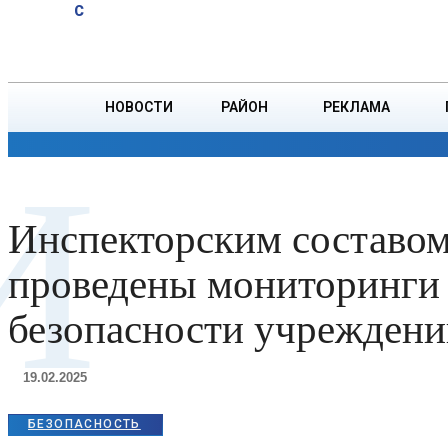
A
15
C
юбиляров
Суббота, 8 августа
БОРИСОВ
Ветровых
НОВОСТИ
РАЙОН
РЕКЛАМА
ОБЩЕСТВО
ПРОИСШЕСТВИЯ
ПРЕЗИДЕНТ
И
Инспекторским составо
проведены мониторинги
безопасности учрежден
19.02.2025
БЕЗОПАСНОСТЬ