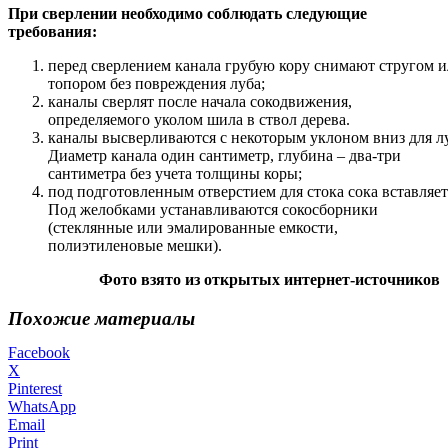
При сверлении необходимо соблюдать следующие
требования:
перед сверлением канала грубую кору снимают стругом 
топором без повреждения луба;
каналы сверлят после начала сокодвижения,
определяемого уколом шила в ствол дерева.
каналы высверливаются с некоторым уклоном вниз для лу
Диаметр канала один сантиметр, глубина – два-три
сантиметра без учета толщины коры;
под подготовленным отверстием для стока сока вставляе
Под желобками устанавливаются сокосборники
(стеклянные или эмалированные емкости,
полиэтиленовые мешки).
Фото взято из открытых интернет-источников
Похожие материалы
Facebook
X
Pinterest
WhatsApp
Email
Print