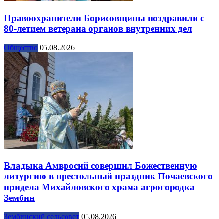
Правоохранители Борисовщины поздравили с
80-летием ветерана органов внутренних дел
Общество
05.08.2026
Владыка Амвросий совершил Божественную
литургию в престольный праздник Почаевского
придела Михайловского храма агрогородка
Зембин
Зембинский сельсовет
05.08.2026