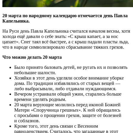
20 марта по народному календарю отмечается день Павла
Капельника.
На Руси день Павла Капельника считался началом весны, хотя
холода ещё давали о себе знать: «С крыш капает, а за нос
цапает». Снег таял всё быстрее, а с крыш падали пласты льда,
что в народе символизировало сбрасывание тяжких грехов.
Что можно делать 20 марта
Было принято баловать детей, не ругать их и позволять
небольшие шалости.
Хозяйки в этот день уделяли особое внимание уборке
дома. По традиции избавлялись от старых вещей —
либо выбрасывали, либо отдавали нуждающимся.
Вечером устраивали общий ужин, старались больше
времени уделять родным.
20 марта верующие молились перед иконой Божией
Матери «Споручница грешных». К ней обращались
с просьбами о прощении грехов, защите от болезней
и соблазнов.
Кроме того, этот день связан с Весенним
равноденствием. Считалось, что загаданные в этот