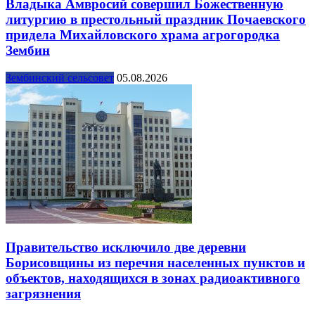
Владыка Амвросий совершил Божественную
литургию в престольный праздник Почаевского
придела Михайловского храма агрогородка
Зембин
Зембинский сельсовет
05.08.2026
Правительство исключило две деревни
Борисовщины из перечня населенных пунктов и
объектов, находящихся в зонах радиоактивного
загрязнения