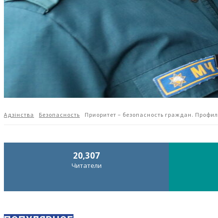
Адзiнства
Безопасность
Приоритет – безопасность граждан. Профил
20,307
Читатели