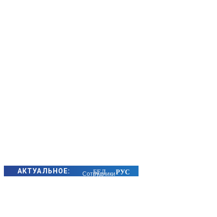
АКТУАЛЬНОЕ:
Сотрудники
БЭП Минщины
предотвратили
хищение сотен